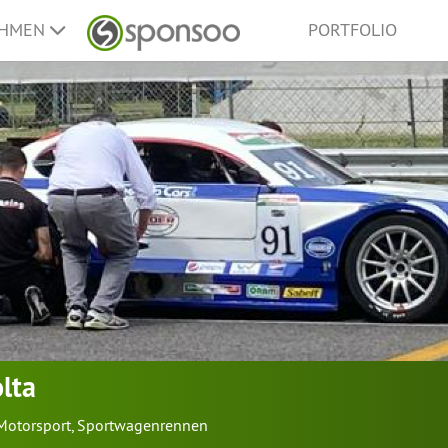
EHMEN
PORTFOLIO
lta
Motorsport
,
Sportwagenrennen