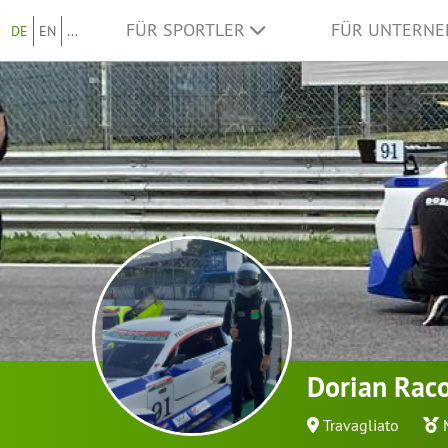
FÜR SPORTLER
FÜR UNTERN
DE
EN
...
Dorian Raco
Travagliato