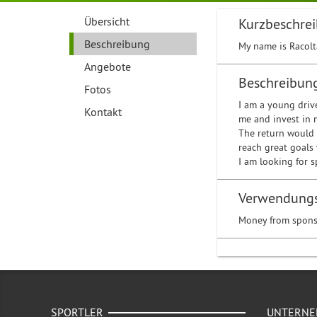
Übersicht
Kurzbeschre
Beschreibung
My name is Racolta
Angebote
Beschreibun
Fotos
I am a young driv
Kontakt
me and invest in 
The return would 
reach great goals 
I am looking for
Verwendung
Money from sponso
SPORTLER
UNTERN