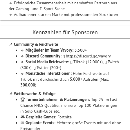
🔹 Erfolgreiche Zusammenarbeit mit namhaften Partnern aus
der Gaming- und E-Sport-Szene
🔹 Aufbau einer starken Marke mit professionellen Strukturen
Kennzahlen für Sponsoren
📌
Community & Reichweite
🔹
Mitglieder im Team Vavory:
5.500+
🔹
Discord-Community:
https://discord.gg/vavory
🔹
Social Media Reichweite:
Tiktok (12.000+)
,
Twitch
(800+)
,
Twitter (200+)
🔹
Monatliche Interaktionen:
Hohe Reichweite auf
TikTok mit durchschnittlich
5.000+
Aufrufen (Max:
300.000
)
📌
Wettbewerbe & Erfolge
🏆
Turnierteilnahmen & Platzierungen:
Top 25 im Last
Chance FNCS Qualifier, mehrere Top 100 Platzierungen
in Solo Cash-Cups etc.
🎮
Gespielte Games:
Fortnite
📅
Geplante Events:
Mehrere große Events mit und ohne
Preisgelder