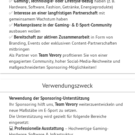
✅
Gaming-, Technologie- oder Lifestyle-Bezug
haben (z. B.
Hardware, Software, Fashion, Getränke, Energieprodukte)
✅
Interesse an einer langfristigen Partnerschaft
mit
gemeinsamem Wachstum haben
✅
Markenpräsenz in der Gaming- & E-Sport-Community
ausbauen wollen
✅
Bereitschaft zur aktiven Zusammenarbeit
in Form von
Branding, Events oder exklusiven Content-Partnerschaften
mitbringen
Als Partner von
Team Vavory
profitieren Sie von einer
engagierten Community, hoher Social-Media-Reichweite und
maßgeschneiderten Sponsoring-Möglichkeiten!
Verwendungszweck
Verwendung der Sponsoring-Unterstützung
Ihr Sponsoring hilft uns,
Team Vavory
weiterzuentwickeln und
neue Maßstäbe im E-Sport zu setzen.
Die Unterstützung wird gezielt für folgende Bereiche
eingesetzt:
💻
Professionelle Ausstattung
– Hochwertige Gaming-
Hardware, Software & Infrastruktur