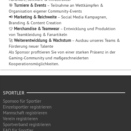
🎯
Turniere & Events
– Teilnahme an Wettkämpfen &
Organisation eigener Community-Events
📢
Marketing & Reichweite
– Social Media Kampagnen,
Branding & Content Creation
👕
Merchandise & Teamwear
– Entwicklung und Produktion
von Teamkleidung & Fanartikeln
🚀
Weiterentwicklung & Wachstum
– Ausbau unseres Teams &
Förderung neuer Talente
Als Sponsor profitieren Sie von einer starken Präsenz in der
Gaming-Community und maßgeschneiderten
Kooperationsmöglichkeiten.
SPORTLER
Sponsoo für Sportler
Einzelsportler registrieren
Mannschaft registrieren
Verein registrieren
Sportverband registrieren
FAQ für Sportler