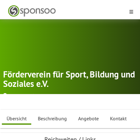
Förderverein für Sport, Bildung und
Soziales e.V.
Rüdersdorf/ Lichtenow
Aikido
,
BMX
,
Brazilian Jiu-Jitsu
...
Übersicht
Beschreibung
Angebote
Kontakt
Reichweiten / Links