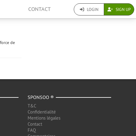
CONTACT
LOGIN
SIGN UP
fforce de
SPONSOO ®
T&C
Confidentialité
Mentions légales
Contact
FAQ