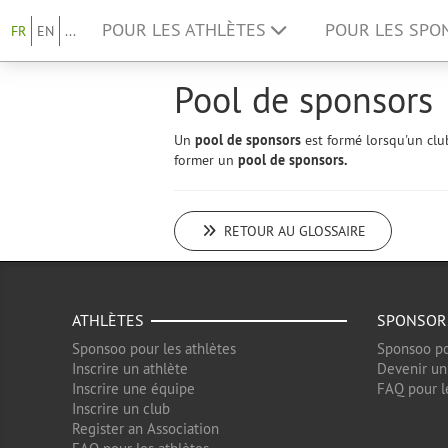
POUR LES ATHLÈTES
POUR LES SP
FR
EN
...
Pool de sponsors
Un
pool de sponsors
est formé lorsqu'un clu
former un
pool de sponsors.
RETOUR AU GLOSSAIRE
ATHLÈTES
SPONSOR
Sponsoo pour les athlètes
Sponsoo po
Inscrire un athlète
Devenir un
Inscrire une équipe
FAQ pour l
Inscrire un club
Register an Association