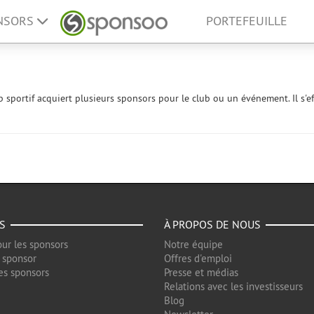
ONSORS
PORTEFEUILLE
b sportif acquiert plusieurs sponsors pour le club ou un événement. Il s'e
S
À PROPOS DE NOUS
ur les sponsors
Notre équipe
 sponsor
Offres d'emploi
es sponsors
Presse et médias
Relations avec les investisseurs
Blog