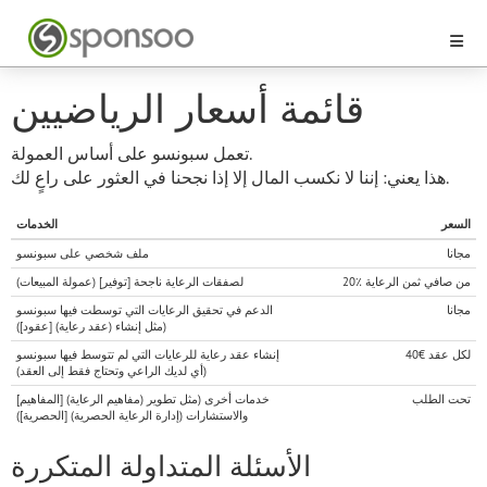
قائمة أسعار الرياضيين
تعمل سبونسو على أساس العمولة.
هذا يعني: إننا لا نكسب المال إلا إذا نجحنا في العثور على راعٍ لك.
السعر
الخدمات
مجانا
ملف شخصي على سبونسو
20٪ من صافي ثمن الرعاية
(عمولة المبيعات) [توفير] لصفقات الرعاية ناجحة
مجانا
الدعم في تحقيق الرعايات التي توسطت فيها سبونسو
(مثل إنشاء (عقد رعاية) [عقود])
40€ لكل عقد
إنشاء عقد رعاية للرعايات التي لم تتوسط فيها سبونسو
(أي لديك الراعي وتحتاج فقط إلى العقد)
تحت الطلب
خدمات أخرى (مثل تطوير (مفاهيم الرعاية) [المفاهيم]
والاستشارات (إدارة الرعاية الحصرية) [الحصرية])
الأسئلة المتداولة المتكررة