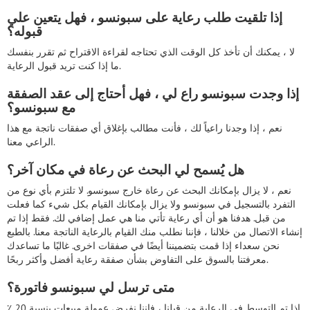
إذا تلقيت طلب رعاية على سبونسو ، فهل يتعين علي
قبوله؟
لا ، يمكنك أن تأخذ كل الوقت الذي تحتاجه لقراءة الاقتراح ثم تقرر بنفسك
ما إذا كنت تريد قبول الرعاية.
إذا وجدت سبونسو راع لي ، فهل أحتاج إلى عقد الصفقة
مع سبونسو؟
نعم ، إذا وجدنا راعياً لك ، فأنت مطالب بإغلاق أي صفقات ناتجة مع هذا
الراعي معنا.
هل يُسمح لي البحث عن رعاة في مكان آخر؟
نعم ، لا يزال بإمكانك البحث عن رعاة خارج سبونسو. لا تلتزم بأي نوع من
التفرد بالتسجيل في سبونسو ولا يزال بإمكانك القيام بكل شيء كما فعلت
من قبل. هدفنا هو أن أي رعاية تأتي منا هي عمل إضافي لك. فقط إذا تم
إنشاء الاتصال من خلالنا ، فإننا نطلب منك القيام بالرعاية الناتجة معنا. بالطبع
نحن سعداء إذا قمت بتضميننا أيضًا في صفقات اخرى. غالبًا ما تساعدك
معرفتنا بالسوق على التفاوض بشأن صفقة رعاية أفضل وأكثر ربحًا.
متى ترسل لي سبونسو فاتورة؟
إذا تم التوسط في الرعاية من قبلنا ، فإننا نفرض عمولة مبيعات بنسبة 20 ٪