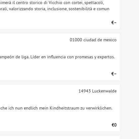
merà il centro storico di Vicchio con cortei, spettacoli,
turali, valorizzando storia, inclusione, sostenibilità e comun
€–
01000
ciudad de mexico
ampeón de liga. Líder en influencia con promesas y expertos.
€–
14943
Luckenwalde
che ich nun endlich mein Kindheitstraum zu verwirklichen.
€0