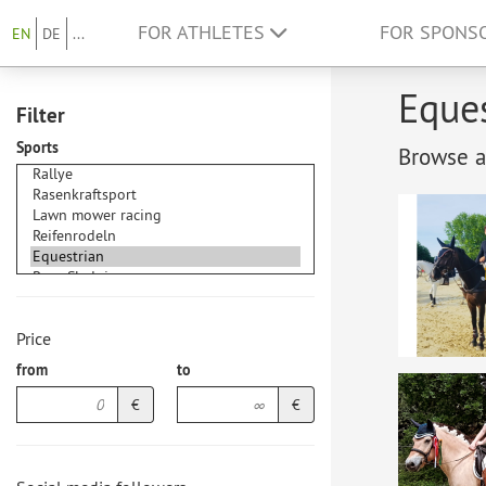
FOR ATHLETES
FOR SPONS
EN
DE
...
Eques
Filter
Sports
Browse at
Price
from
to
€
€