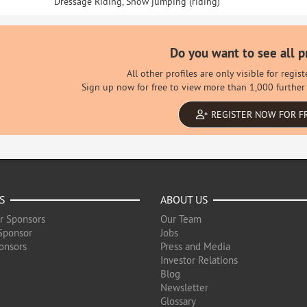
Dressage Riding, Show jumping (riding)
Do you want to see all p
All other profiles are only visible for regi
Sign up now for free to view more than 1,000 further 
REGISTER NOW FOR F
S
ABOUT US
r Sponsors
Our Team
Sponsor
Jobs
onsors
Press and Media
Investor Relations
Blog
Newsletter
Glossary