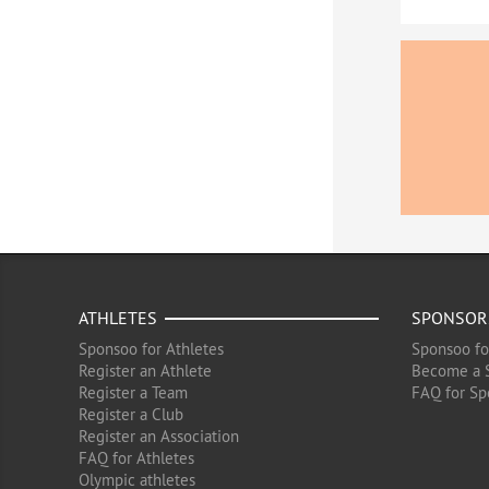
ATHLETES
SPONSOR
Sponsoo for Athletes
Sponsoo fo
Register an Athlete
Become a 
Register a Team
FAQ for Sp
Register a Club
Register an Association
FAQ for Athletes
Olympic athletes