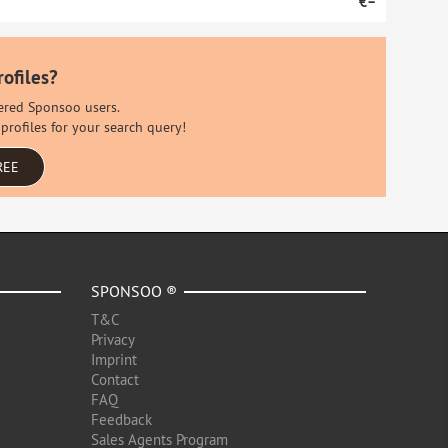
€–
rofiles?
stered Sponsoo users.
profiles for your search query!
REE
SPONSOO ®
T&C
Privacy
Imprint
Contact
FAQ
Feedback
Sales Agents Program