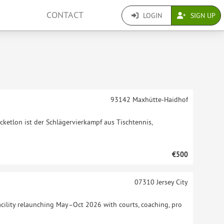
CONTACT
LOGIN
SIGN UP
93142
Maxhütte-Haidhof
cketlon ist der Schlägervierkampf aus Tischtennis,
€500
07310
Jersey City
facility relaunching May–Oct 2026 with courts, coaching, pro