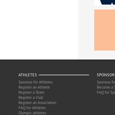
ATHLETES
SPONSOR
Sponsoo for Athletes
Sponsoo fo
Register an Athlete
Become a 
Register a Team
FAQ for Sp
Register a Club
Register an Association
FAQ for Athletes
Olympic athletes