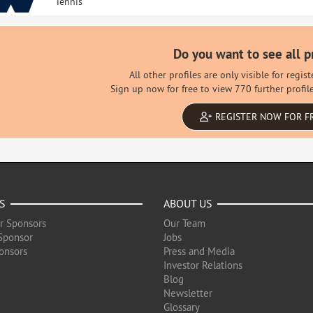
Tennis
Do you want to see all p
All other profiles are only visible for regi
Sign up now for free to view 770 further profil
REGISTER NOW FOR F
S
ABOUT US
r Sponsors
Our Team
Sponsor
Jobs
onsors
Press and Media
Investor Relations
Blog
Newsletter
Glossary