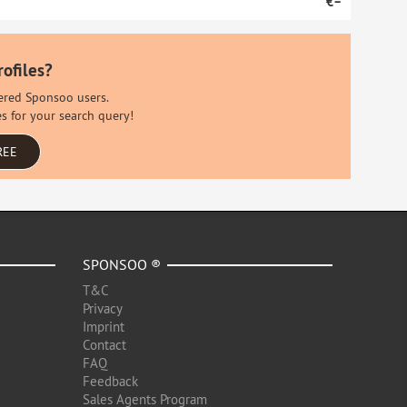
€–
rofiles?
stered Sponsoo users.
es for your search query!
REE
SPONSOO ®
T&C
Privacy
Imprint
Contact
FAQ
Feedback
Sales Agents Program