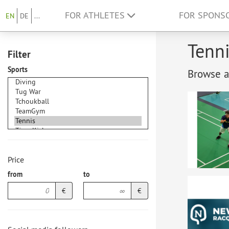
FOR ATHLETES
FOR SPONS
EN
DE
...
Tenni
Filter
Sports
Browse at
Price
from
to
€
€