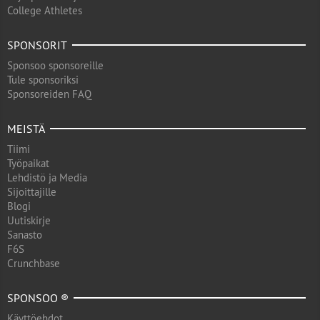
College Athletes
SPONSORIT
Sponsoo sponsoreille
Tule sponsoriksi
Sponsoreiden FAQ
MEISTÄ
Tiimi
Työpaikat
Lehdistö ja Media
Sijoittajille
Blogi
Uutiskirje
Sanasto
F6S
Crunchbase
SPONSOO ®
Käyttöehdot