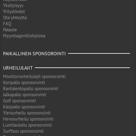
Yksityisyys
Yritystiedot
Ota yhteyttä
FAQ
Palaute
Myyntiagenttiohjelma
PAIKALLINEN SPONSOROINTI
URHEILULAJIT
Moottoriurheilulajit sponsorointi
Koripallo sponsorointi
Rantalentopallo sponsorointi
Jalkapallo sponsorointi
Golf sponsorointi
Käsipallo sponsorointi
Yleisurheilu sponsorointi
Hevosurheilu sponsorointi
Lumilautailu sponsorointi
Surffaus sponsorointi