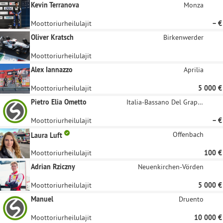
Kevin Terranova
Monza
Moottoriurheilulajit
– €
Oliver Kratsch
Birkenwerder
Moottoriurheilulajit
Alex Iannazzo
Aprilia
Moottoriurheilulajit
5 000 €
Pietro Elia Ometto
Italia-Bassano Del Grappa
Moottoriurheilulajit
– €
Offenbach
Laura Luft
Moottoriurheilulajit
100 €
Adrian Rziczny
Neuenkirchen-Vörden
Moottoriurheilulajit
5 000 €
Manuel
Druento
Moottoriurheilulajit
10 000 €