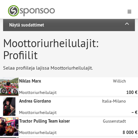
Näytä suodattimet
Moottoriurheilulajit:
Profiilit
Selaa profiileja lajissa Moottoriurheilulajit.
Niklas Marx
Willich
Moottoriurheilulajit
100 €
Andrea Giordano
Italia-Milano
Moottoriurheilulajit
– €
Tractor Pulling Team kaiser
Gussenstadt
Moottoriurheilulajit
8 000 €