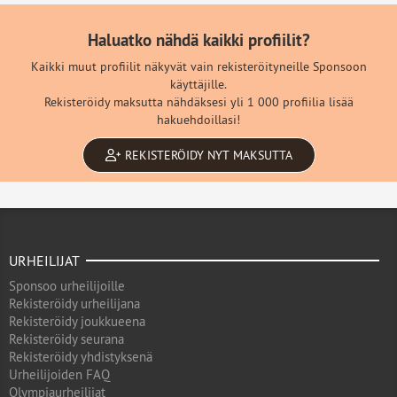
Haluatko nähdä kaikki profiilit?
Kaikki muut profiilit näkyvät vain rekisteröityneille Sponsoon
käyttäjille.
Rekisteröidy maksutta nähdäksesi yli 1 000 profiilia lisää
hakuehdoillasi!
REKISTERÖIDY NYT MAKSUTTA
URHEILIJAT
Sponsoo urheilijoille
Rekisteröidy urheilijana
Rekisteröidy joukkueena
Rekisteröidy seurana
Rekisteröidy yhdistyksenä
Urheilijoiden FAQ
Olympiaurheilijat