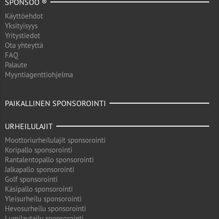
SPONSOO ®
Käyttöehdot
Yksityisyys
Yritystiedot
Ota yhteyttä
FAQ
Palaute
Myyntiagenttiohjelma
PAIKALLINEN SPONSOROINTI
URHEILULAJIT
Moottoriurheilulajit sponsorointi
Koripallo sponsorointi
Rantalentopallo sponsorointi
Jalkapallo sponsorointi
Golf sponsorointi
Käsipallo sponsorointi
Yleisurheilu sponsorointi
Hevosurheilu sponsorointi
Lumilautailu sponsorointi