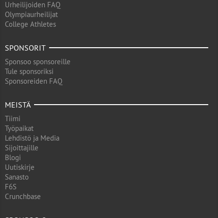
Urheilijoiden FAQ
Olympiaurheilijat
College Athletes
SPONSORIT
Sponsoo sponsoreille
Tule sponsoriksi
Sponsoreiden FAQ
MEISTÄ
Tiimi
Työpaikat
Lehdistö ja Media
Sijoittajille
Blogi
Uutiskirje
Sanasto
F6S
Crunchbase