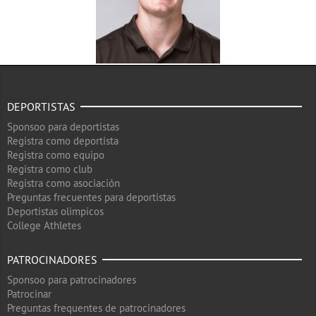
DEPORTISTAS
Sponsoo para deportistas
Registra como deportista
Registra como equipo
Registra como club
Registra como asociación
Preguntas frecuentes para deportistas
Deportistas olimpicos
College Athletes
PATROCINADORES
Sponsoo para patrocinadores
Patrocinar
Preguntas frequentes de patrocinadores