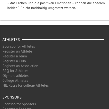
– das Lachen und die positiven Emotionen – können die anderen
beiden “L” nicht nachhaltig umgesetzt werden.
ATHLETES
Sponsoo for Athletes
Register an Athlete
Register a Team
Register a Club
Register an Association
FAQ for Athletes
Olympic athletes
College Athletes
NIL Rules for college Athletes
SPONSORS
Sponsoo for Sponsors
Become a Sponsor