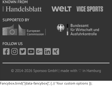
KNOWN FROM
SUPPORTED BY
FOLLOW US
© 2014-2026 Sponsoo GmbH | made with ♡ in Hamburg
Fancybox.bind("[data-fancybox]", { // Your custom options });