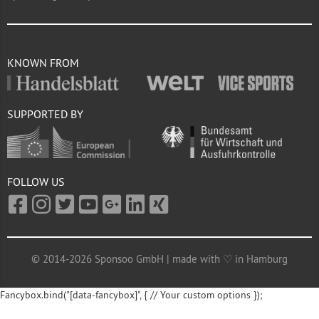
KNOWN FROM
SUPPORTED BY
FOLLOW US
© 2014-2026 Sponsoo GmbH | made with ♡ in Hamburg
Fancybox.bind("[data-fancybox]", { // Your custom options });