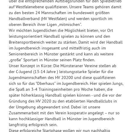
über die entsprechenden Aufstiegsrunden für den Spielbetrieb
auf Westfalenebene qualifizieren. Unsere Teams gehören damit
zu den besten 24 Mannschaften im bundesweit größten
Handballverband (HV Westfalen) und werden sportlich im
oberen Bereich ihrer Ligen „mitmischen“.
Wir möchten Jugendlichen die Möglichkeit bieten, vor Ort
leistungsorientiert Handball spielen zu können und den
Breitensportbereich weiter zu stärken. Damit wird der Handball
im Jugendbereich insgesamt und mittelfristig auch im
Seniorenbereich in Münster gestärkt und kann als weitere
„große“ Sportart in Münster seinen Platz finden.
Unser Konzept in Kürze: Die Münsteraner Vereine stellen ab
der C-Jugend (13-14 Jahre ) leistungsstarke Spieler für die
Jugendmannschaften des HV 20200 und diese qualifizieren
sich so für das "Oberhaus" im Jugendbereich. Hier spielen Jungs,
die Spaß an 3-4 Trainingseinheiten pro Woche haben, die
später höherklassig Handball spielen können - und die vor der
Gründung des HV 2020 zu den etablierten Handballclubs in
der Umgebung abgewandert sind. Dabei ist unsere
Zusammenarbeit mit den Verein kooperativ angelegt – nur so
kann hochklassiger Handball in Münster im Jugendbereich
langfristig erfolgreich sein.
Diese erfolgreiche Startphase wollen wir nun nachhaltig